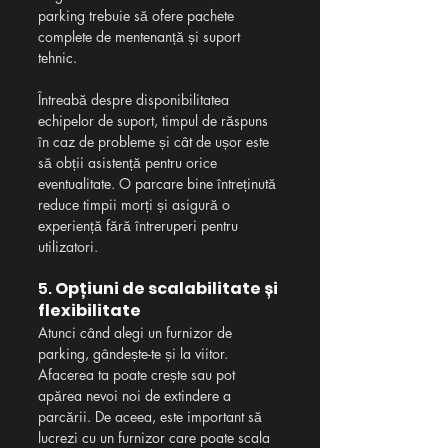
parking trebuie să ofere pachete 
complete de mentenanță și suport 
tehnic.
Întreabă despre disponibilitatea 
echipelor de suport, timpul de răspuns 
în caz de probleme și cât de ușor este 
să obții asistență pentru orice 
eventualitate. O parcare bine întreținută 
reduce timpii morți și asigură o 
experiență fără întreruperi pentru 
utilizatori.
5. 
Opțiuni de scalabilitate și 
flexibilitate
Atunci când alegi un furnizor de 
parking, gândește-te și la viitor. 
Afacerea ta poate crește sau pot 
apărea nevoi noi de extindere a 
parcării. De aceea, este important să 
lucrezi cu un furnizor care poate scala 