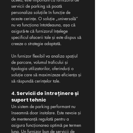
servicii de parking să poată 
personaliza soluțiile în funcție de 
aceste cerințe. O soluție „universală” 
nu va funcționa întotdeauna, așa că 
asigură-te că furnizorul înțelege 
specificul afacerii tale și este dispus să 
creeze o strategie adaptată.
Un furnizor flexibil va analiza spațiul 
de parcare, volumul traficului și 
tipologia utilizatorilor, oferindu-ți o 
soluție care să maximizeze eficiența și 
să răspundă cerințelor tale.
4. 
Servicii de întreținere și 
suport tehnic
Un sistem de parking performant nu 
înseamnă doar instalare. Este nevoie și 
de mentenanță regulată pentru a 
asigura funcționarea optimă pe termen 
lung. Un furnizor bun de servicii de 