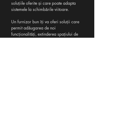
soluțiile oferite și care poate adapta 
sistemele la schimbările viitoare.
Un furnizor bun îți va oferi soluții care 
permit adăugarea de noi 
funcționalități, extinderea spațiului de 
parcare sau integrarea cu alte sisteme 
tehnologice, fără a necesita înlocuirea 
completă a echipamentelor.
6. 
Costuri și rentabilitate
Nu în ultimul rând, este esențial să iei 
în considerare costurile. Deși soluțiile 
cele mai ieftine pot părea atractive 
inițial, este important să analizezi 
rentabilitatea investiției pe termen lung. 
Un furnizor care oferă tehnologii 
avansate și servicii de întreținere poate 
părea mai scump, dar aceste soluții pot 
reduce costurile operaționale și pot 
genera venituri suplimentare pe termen 