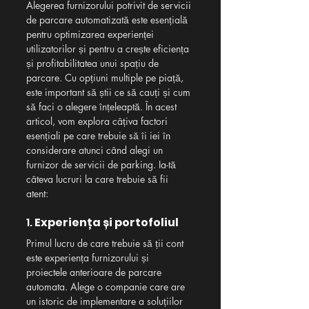
Alegerea furnizorului potrivit de servicii 
de parcare automatizată este esențială 
pentru optimizarea experienței 
utilizatorilor și pentru a crește eficiența 
și profitabilitatea unui spațiu de 
parcare. Cu opțiuni multiple pe piață, 
este important să știi ce să cauți și cum 
să faci o alegere înțeleaptă. În acest 
articol, vom explora câțiva factori 
esențiali pe care trebuie să îi iei în 
considerare atunci când alegi un 
furnizor de servicii de parking. Ia-tă 
câteva lucruri la care trebuie să fii 
atent: 
1. 
Experiența și portofoliul
Primul lucru de care trebuie să ții cont 
este experiența furnizorului și 
proiectele anterioare de parcare 
automata. Alege o companie care are 
un istoric de implementare a soluțiilor 