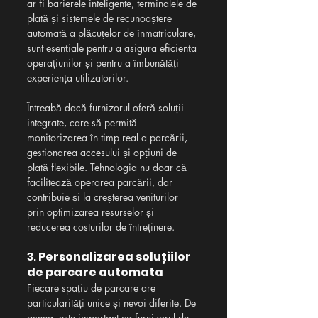
ar fi barierele inteligente, terminalele de 
plată și sistemele de recunoaștere 
automată a plăcuțelor de înmatriculare, 
sunt esențiale pentru a asigura eficiența 
operațiunilor și pentru a îmbunătăți 
experiența utilizatorilor.
Întreabă dacă furnizorul oferă soluții 
integrate, care să permită 
monitorizarea în timp real a parcării, 
gestionarea accesului și opțiuni de 
plată flexibile. Tehnologia nu doar că 
facilitează operarea parcării, dar 
contribuie și la creșterea veniturilor 
prin optimizarea resurselor și 
reducerea costurilor de întreținere.
3. 
Personalizarea soluțiilor 
de parcare automata
Fiecare spațiu de parcare are 
particularități unice și nevoi diferite. De 
aceea, este important ca furnizorul de 