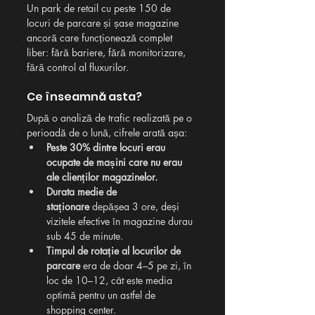
Un park de retail cu peste 150 de 
locuri de parcare și șase magazine 
ancoră care funcționează complet 
liber: fără bariere, fără monitorizare, 
fără control al fluxurilor.
Ce înseamnă asta? 
După o analiză de trafic realizată pe o 
perioadă de o lună, cifrele arată așa:
Peste 30% dintre locuri erau 
ocupate de mașini care nu erau 
ale clienților magazinelor.
Durata medie de 
staționare
 depășea 3 ore, deși 
vizitele efective în magazine durau 
sub 45 de minute.
Timpul de rotație al locurilor de 
parcare
 era de doar 4–5 pe zi, în 
loc de 10–12, cât este media 
optimă pentru un astfel de 
shopping center.