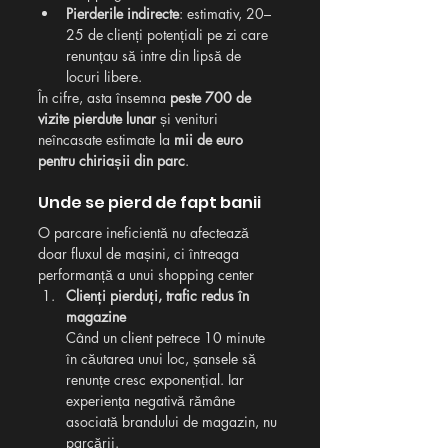
Pierderile indirecte
: estimativ, 20–
25 de clienți potențiali pe zi care 
renunțau să intre din lipsă de 
locuri libere.
În cifre, asta însemna 
peste 700 de 
vizite pierdute lunar
 și venituri 
neîncasate estimate la 
mii de euro 
pentru chiriașii din parc
.
Unde se pierd de fapt banii
O parcare ineficientă nu afectează 
doar fluxul de mașini, ci întreaga 
performanță a unui shopping center
Clienți pierduți, trafic redus în 
magazine
Când un client petrece 10 minute 
în căutarea unui loc, șansele să 
renunțe cresc exponențial. Iar 
experiența negativă rămâne 
asociată brandului de magazin, nu 
parcării.