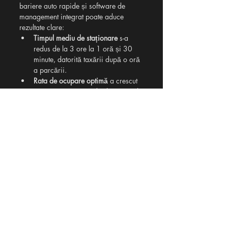
bariere auto rapide și software de 
management integrat poate aduce 
rezultate clare:
Timpul mediu de staționare
 s-a 
redus de la 3 ore la 1 oră și 30 
minute, datorită taxării după o oră 
a parcării. 
Rata de ocupare optimă
 a crescut 
cu 35%, ceea ce a dus la mai mult 
trafic real în magazine.
Numărul de sesizări din partea 
clienților
 privind parcarea a 
scăzut.
Veniturile indirecte
 (prin creșterea 
fluxului de clienți și a timpului 
efectiv petrecut în magazine) au 
crescut vizibil.
În plus, administratorii au acum acces 
la rapoarte automate, pot vedea în timp 
real ocuparea și pot genera 
abonamente digitale pentru angajați, 