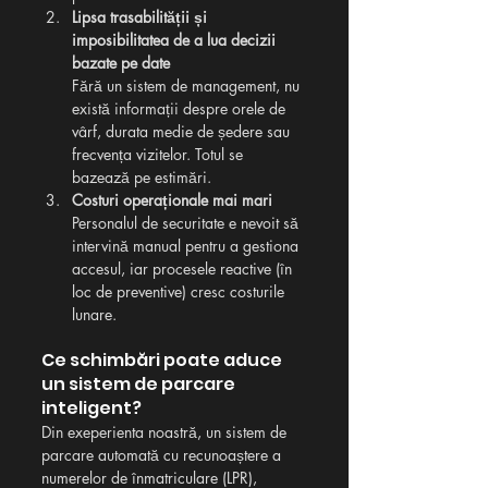
Lipsa trasabilității și 
imposibilitatea de a lua decizii 
bazate pe date
Fără un sistem de management, nu 
există informații despre orele de 
vârf, durata medie de ședere sau 
frecvența vizitelor. Totul se 
bazează pe estimări.
Costuri operaționale mai mari
Personalul de securitate e nevoit să 
intervină manual pentru a gestiona 
accesul, iar procesele reactive (în 
loc de preventive) cresc costurile 
lunare.
Ce schimbări poate aduce 
un sistem de parcare 
inteligent? 
Din exeperienta noastră, un sistem de 
parcare automată cu recunoaștere a 
numerelor de înmatriculare (LPR), 