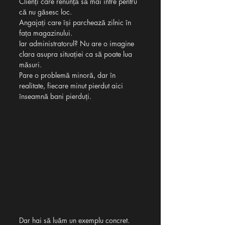
Clienți care renunță să mai intre pentru 
că nu găsesc loc.
Angajați care își parchează zilnic în 
fața magazinului.
Iar administratorul? Nu are o imagine 
clara asupra situației ca să poate lua 
măsuri. 
Pare o problemă minoră, dar în 
realitate, fiecare minut pierdut aici 
înseamnă bani pierduți.
Dar hai să luăm un exemplu concret. 