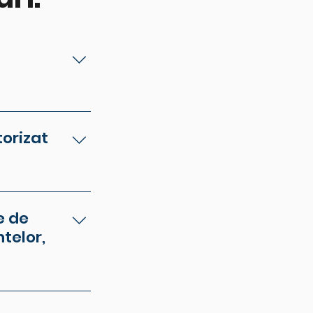
 cum ar fi
pot intra în
torizat
ate în cazul în
utând la
e de
telor,
e direct de la
ea intervenției