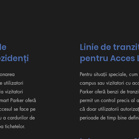
de
Linie de tranzi
zidenți
pentru Acces 
tionarea
Pentru situații speciale, cum
 utilizatori
campus sau vizitatori cu ac
la vizitatori
Parker oferă benzi de tranzi
Smart Parker oferă
permit un control precis al 
accesul se face pe
că doar utilizatorii autorizaț
u a cardurilor de
perioade de timp bine defini
 tichetelor.