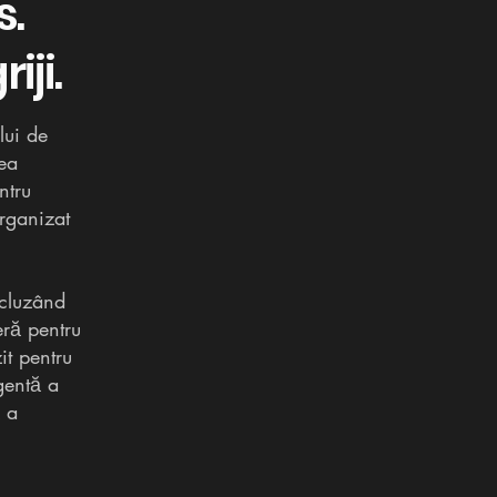
s.
iji.
lui de
rea
ntru
organizat
ncluzând
eră pentru
it pentru
igentă a
ă a