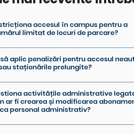
stricționa accesul în campus pentru a
mărul limitat de locuri de parcare?
ermite configurarea accesului bazată pe criterii specifice,
 pentru vehiculele riveranilor, asigurând că doar aceștia 
l să aplic penalizări pentru accesul neau
e ale campusului.
au staționările prelungite?
tru include opțiuni de configurare pentru penalizări autom
neautorizate staționează pentru mai mult de 10 minute, aj
tiona activitățile administrative legat
flux de trafic ordonat și la descurajarea abuzurilor.
m ar fi crearea și modificarea abonamen
ica personal administrativ?
e permit automatizarea gestionării abonamentelor de parcar
tă sau printr-o platformă online, reducând astfel necesitat