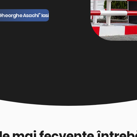
Gheorghe Asachi” Iasi
le mai fecvente întrebă