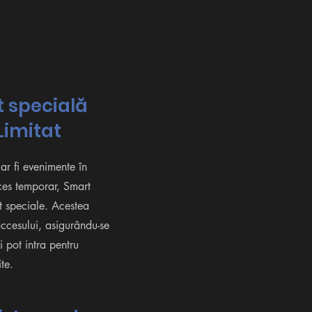
t specială
Limitat
 ar fi evenimente în
ces temporar, Smart
t speciale. Acestea
accesului, asigurându-se
i pot intra pentru
te.