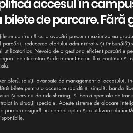
lifică accesul în campu
 bilete de parcare. Fără gr
ățile se confruntă cu provocări precum maximizarea gradu
al parcării, reducerea efortului administrativ și îmbunătăți
i utilizatorilor. Nevoia de a gestiona eficient parcările pe
ategorii de utilizatori și de a menține un flux continuu și 
ială.
ker oferă soluții avansate de management al accesului, i
fără bilete pentru o accesare rapidă și simplă, banda lib
axiuri și servicii de ride-sharing, și benzi speciale de tranz
rolat în situații speciale. Aceste sisteme de alocare intel
de parcare asigură un control optim și o utilizare eficient
disponibile.