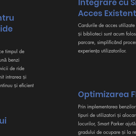
Integrare cu 
Acces Existen
ntru
Cardurile de acces utilizate
Ride
și biblioteci sunt acum folos
parcare, simplificând proce
experiența utilizatorilor.
ce timpul de
ună benzi
vicii de ride
t intrarea și
tinuu și eficient
Optimizarea Fl
Prin implementarea benzilor 
tipuri de utilizatori și aloc
ui
locurilor, Smart Parker aju
gradului de ocupare și la r