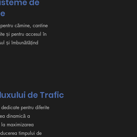
Sisteme de
te
 pentru cămine, cantine
ite și pentru accesul în
sul și îmbunătățind
uxului de Trafic
dedicate pentru diferite
area dinamică a
tă la maximizarea
educerea timpului de