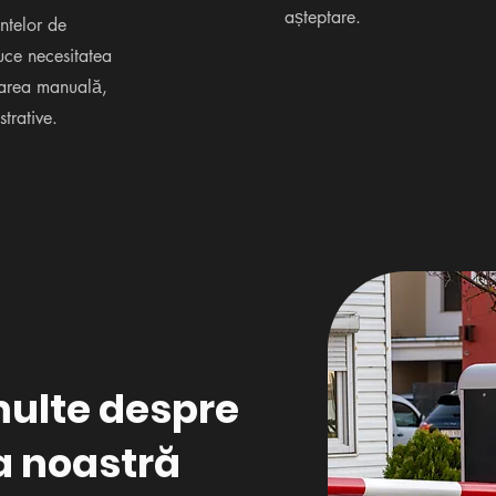
așteptare.
ntelor de
uce necesitatea
rarea manuală,
trative.
multe despre
a noastră