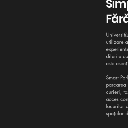
Simp
Fără
Universit
utilizare 
experiențe
diferite c
este esenț
Smart Par
parcarea 
curieri, t
acces cont
locurilor 
spațiilor 